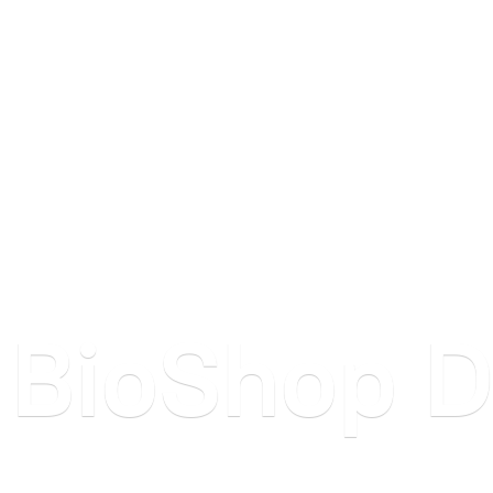
BioShop
D