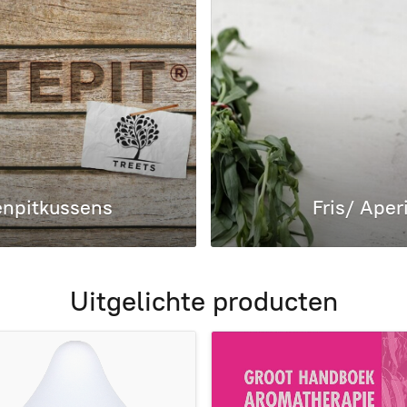
enpitkussens
Fris/ Aperi
Uitgelichte producten