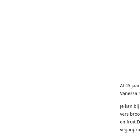
Al 45 jaa
Vanessa 
Je kan bi
vers broo
en fruit.
veganpro