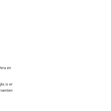
Vera en
ks is er
groenten