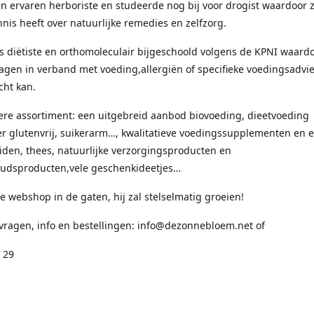
en ervaren herboriste en studeerde nog bij voor drogist waardoor 
nis heeft over natuurlijke remedies en zelfzorg.
s diëtiste en orthomoleculair bijgeschoold volgens de KPNI waardo
ragen in verband met voeding,allergiën of specifieke voedingsadvie
cht kan.
ere assortiment: een uitgebreid aanbod biovoeding, dieetvoeding
 glutenvrij, suikerarm…, kwalitatieve voedingssupplementen en e
uiden, thees, natuurlijke verzorgingsproducten en
udsproducten,vele geschenkideetjes…
 webshop in de gaten, hij zal stelselmatig groeien!
 vragen, info en bestellingen: info@dezonnebloem.net of
 29