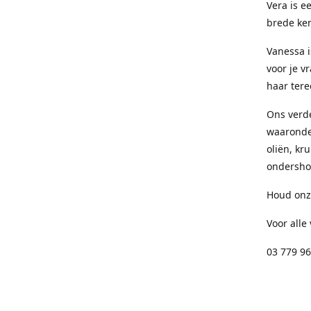
Vera is e
brede ken
Vanessa i
voor je v
haar tere
Ons verd
waaronder
oliën, kr
ondersho
Houd onze
Voor alle
03 779 96