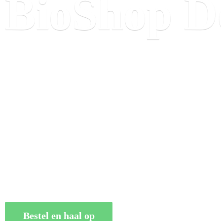
BioShop
D
Bestel en haal op