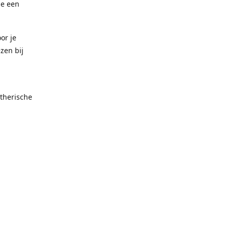
ze een
or je
zen bij
therische