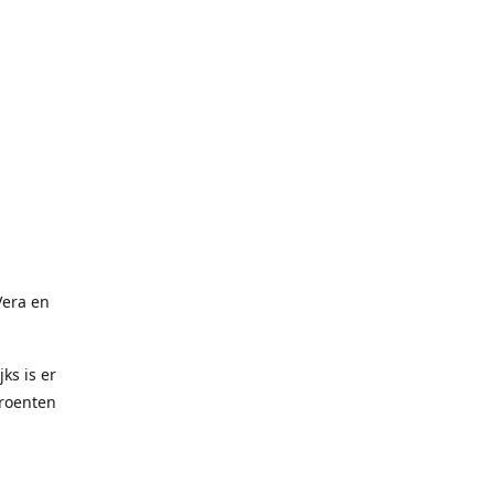
Vera en
ks is er
groenten