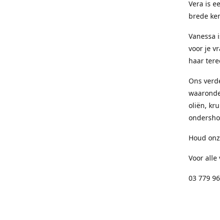
Vera is e
brede ken
Vanessa i
voor je v
haar tere
Ons verd
waaronder
oliën, kr
ondersho
Houd onze
Voor alle
03 779 96