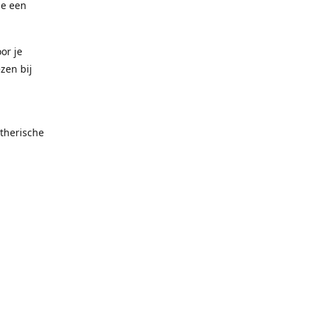
ze een
or je
zen bij
therische