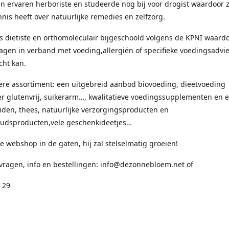
en ervaren herboriste en studeerde nog bij voor drogist waardoor 
nis heeft over natuurlijke remedies en zelfzorg.
s diëtiste en orthomoleculair bijgeschoold volgens de KPNI waardo
ragen in verband met voeding,allergiën of specifieke voedingsadvie
cht kan.
ere assortiment: een uitgebreid aanbod biovoeding, dieetvoeding
 glutenvrij, suikerarm…, kwalitatieve voedingssupplementen en e
uiden, thees, natuurlijke verzorgingsproducten en
udsproducten,vele geschenkideetjes…
 webshop in de gaten, hij zal stelselmatig groeien!
 vragen, info en bestellingen: info@dezonnebloem.net of
 29