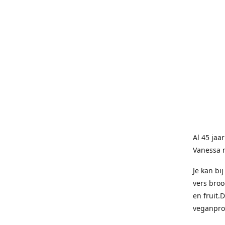
Al 45 jaa
Vanessa 
Je kan bi
vers broo
en fruit.
veganpro