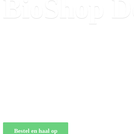
BioShop
D
Bestel en haal op