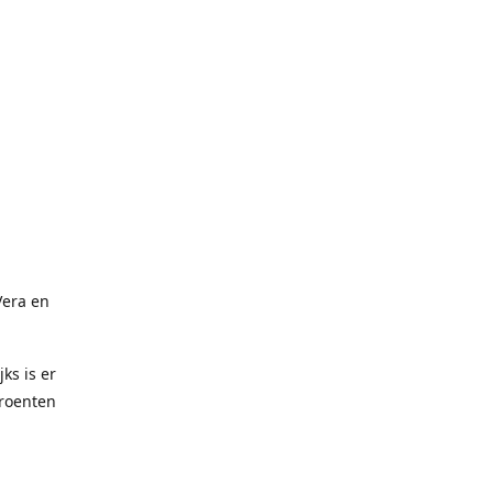
Vera en
ks is er
groenten