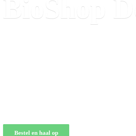
BioShop
D
Bestel en haal op