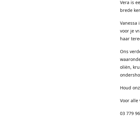
Vera is e
brede ken
Vanessa i
voor je v
haar tere
Ons verd
waaronder
oliën, kr
ondersho
Houd onze
Voor alle
03 779 96