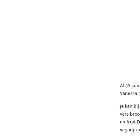
Al 45 jaa
Vanessa 
Je kan bi
vers broo
en fruit.
veganpro