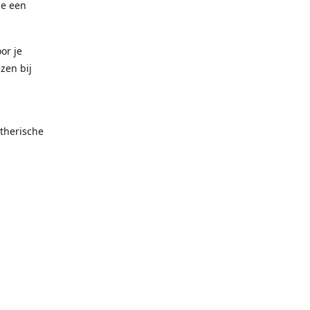
ze een
or je
zen bij
therische