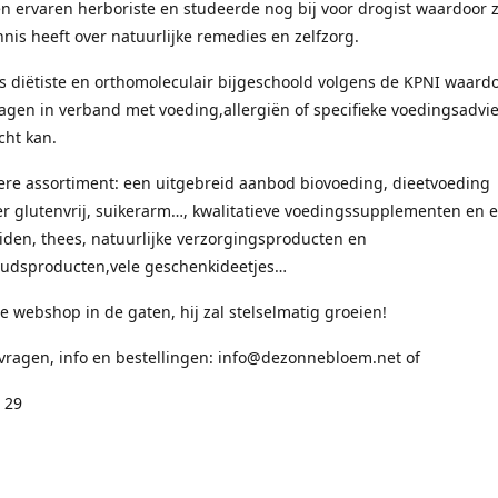
en ervaren herboriste en studeerde nog bij voor drogist waardoor 
nis heeft over natuurlijke remedies en zelfzorg.
s diëtiste en orthomoleculair bijgeschoold volgens de KPNI waardo
ragen in verband met voeding,allergiën of specifieke voedingsadvie
cht kan.
ere assortiment: een uitgebreid aanbod biovoeding, dieetvoeding
 glutenvrij, suikerarm…, kwalitatieve voedingssupplementen en e
uiden, thees, natuurlijke verzorgingsproducten en
udsproducten,vele geschenkideetjes…
 webshop in de gaten, hij zal stelselmatig groeien!
 vragen, info en bestellingen: info@dezonnebloem.net of
 29