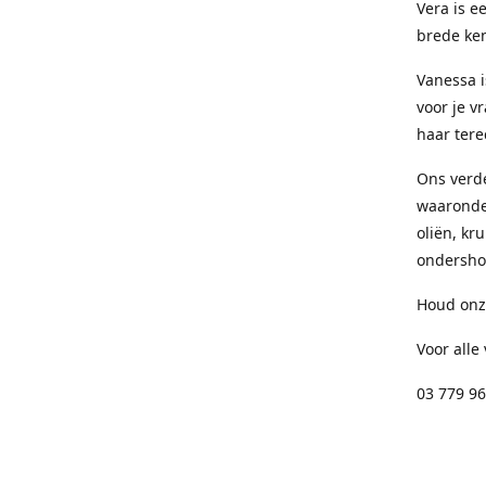
Vera is e
brede ken
Vanessa i
voor je v
haar tere
Ons verd
waaronder
oliën, kr
ondersho
Houd onze
Voor alle
03 779 96