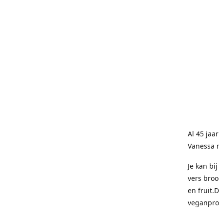
Al 45 jaa
Vanessa 
Je kan bi
vers broo
en fruit.
veganpro