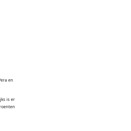
Vera en
ks is er
groenten