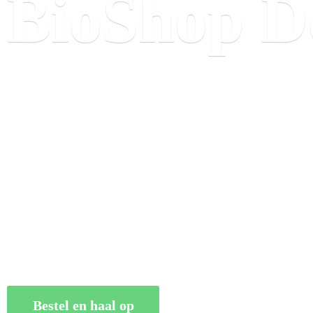
BioShop
D
Bestel en haal op