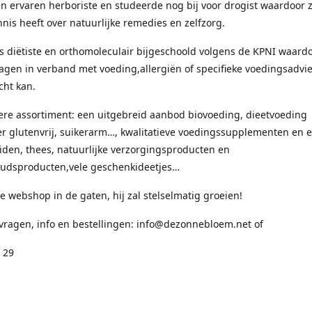
en ervaren herboriste en studeerde nog bij voor drogist waardoor 
nis heeft over natuurlijke remedies en zelfzorg.
s diëtiste en orthomoleculair bijgeschoold volgens de KPNI waardo
ragen in verband met voeding,allergiën of specifieke voedingsadvie
cht kan.
ere assortiment: een uitgebreid aanbod biovoeding, dieetvoeding
 glutenvrij, suikerarm…, kwalitatieve voedingssupplementen en e
uiden, thees, natuurlijke verzorgingsproducten en
udsproducten,vele geschenkideetjes…
 webshop in de gaten, hij zal stelselmatig groeien!
 vragen, info en bestellingen: info@dezonnebloem.net of
 29