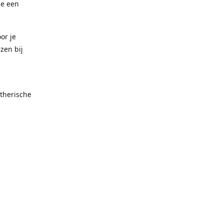
ze een
or je
zen bij
therische